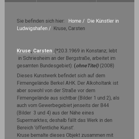
Sie befinden sich hier:
Home
/
Die Künstler in
Ludwigshafen
/
Kruse, Carsten
Kruse
,
Carsten
(*20.3.1969 in Konstanz; lebt
in Schriesheim an der Bergstraße, arbeitet im
gesamten Bundesgebiet):
(
ohneTitel)
(2008)
Dieses Kunstwerk befindet sich auf dem
Firmengelände Berkel AHK. Der Alkoholtank ist
aber sowohl von der Straße vor dem
Firmengelände aus sichtbar (Bilder 1 und 2), als
auch vom Gewerbegebiet jenseits der B44
(Bilder 3 und 4) aus der Nähe eines
Supermarktes; deshalb fällt das Werk in den
Bereich 'öffentliche Kunst'.
Kruse bemalte dieses Objekt zusammen mit