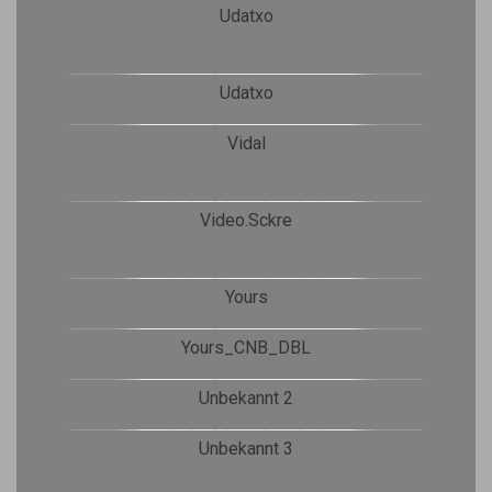
Udatxo
Udatxo
Vidal
Video.Sckre
Yours
Yours_CNB_DBL
Unbekannt 2
Unbekannt 3