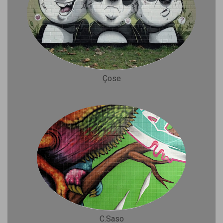
Çose
C.Saso