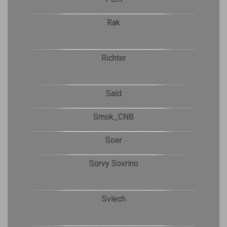
Rak
Richter
Sald
Smok_CNB
Soer
Sorvy Sovrino
Svlech