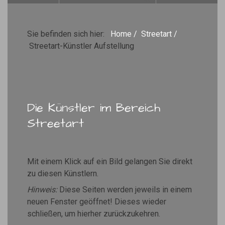
Sie befinden sich hier:
Home
/
Streetart
/
Streetart-Künstler Aufstellung
Die Künstler im Bereich
Streetart
Mit einem Klick auf ein Bild gelangen Sie direkt
zu diesen Künstlern.
Hinweis:
Diese Seiten werden jeweils in einem
neuen Fenster geöffnet! Dieses wieder
schließen, um hierher zurückzukehren.