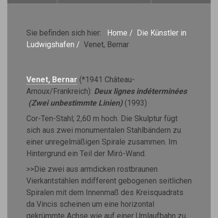
Sie befinden sich hier:
Home
/
Die Künstler in
Ludwigshafen
/
Venet, Bernar
Venet, Bernar
(*1941 Château-
Arnoux/Frankreich):
Deux lignes indéterminées
(Zwei unbestimmte Linien)
(1993)
Cor-Ten-Stahl; 2,60 m hoch. Die Skulptur fügt
sich aus zwei monumentalen Stahlbändern zu
einer unregelmäßigen Spirale zusammen. Im
Hintergrund ein Teil der Miró-Wand.
>>Die zwei aus armdicken rostbraunen
Vierkantstählen indifferent gebogenen seitlichen
Spiralen mit dem Innenmaß des Kreisquadrats
da Vincis scheinen um eine horizontal
gekrümmte Achse wie auf einer Umlaufbahn zu