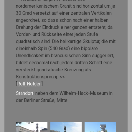
nordamerikanischem Granit sind horizontal um je
30 Grad versetzt auf einer zentralen Vertikalen
angeordnet, so dass schon nach einer halben
Drehung der Eindruck einer ganzen entsteht, da
Vorder- und Rückseite einer jeden Stufe
quadratisch sind. Die helixartige Skulptur, die mit
eineinhalb Spin (540 Grad) eine bipolare
Unendlichkeit im brancusischen Sinn suggeriert,
bildet sechsmal nach jedem dritten Schritt eine
versteckt quadratische Kreuzung als
Konstruktionsprinzip.<<
[
Rolf Nolden
]
Standort
: neben dem Wilhelm-Hack-Museum in
der Berliner Straße, Mitte