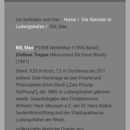
Sie befinden sich hier:
Home
/
Die Künstler in
Ludwigshafen
/
Bill, Max
Bill, Max
(*1908 Winterthur †1994 Berlin):
Endlose Treppe
(Monument für Ernst Bloch)
(1991)
Granit, 9,35 m hoch, 1,5 m Durchmesser, 20 t
schwer. Eine Hommage an den Freund und
Philosophen Ernst Bloch („Das Prinzip
Hoffnung“), der 1885 in Ludwigshafen geboren
wurde. Dauerleihgabe des Förderkreises
Wilhelm-Hack-Museum e.V., der Dr. Hans Klüber-
Gedächtnisstiftung und der Stadtsparkasse
Ludwigshafen am Rhein.
>>Neunzehn längliche Quader aus