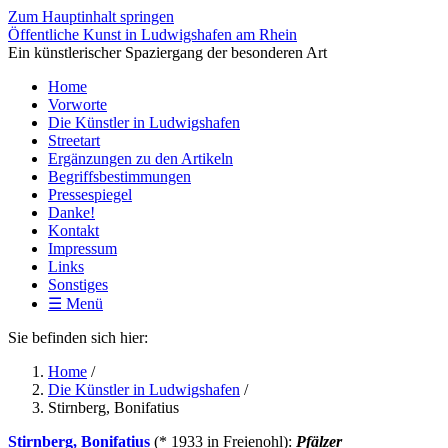
Zum Hauptinhalt springen
Öffentliche Kunst in Ludwigshafen am Rhein
Ein künstlerischer Spaziergang der besonderen Art
Home
Vorworte
Die Künstler in Ludwigshafen
Streetart
Ergänzungen zu den Artikeln
Begriffsbestimmungen
Pressespiegel
Danke!
Kontakt
Impressum
Links
Sonstiges
☰ Menü
Sie befinden sich hier:
Home
/
Die Künstler in Ludwigshafen
/
Stirnberg, Bonifatius
Stirnberg, Bonifatius
(* 1933 in Freienohl):
Pfälzer