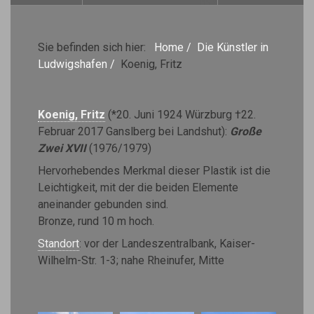
Sie befinden sich hier:
Home
/
Die Künstler in
Ludwigshafen
/
Koenig, Fritz
Koenig, Fritz
(*20. Juni 1924 Würzburg †22.
Februar 2017 Ganslberg bei Landshut):
Große
Zwei XVII
(1976/1979)
Hervorhebendes Merkmal dieser Plastik ist die
Leichtigkeit, mit der die beiden Elemente
aneinander gebunden sind.
Bronze, rund 10 m hoch.
Standort
: vor der Landeszentralbank, Kaiser-
Wilhelm-Str. 1-3; nahe Rheinufer, Mitte